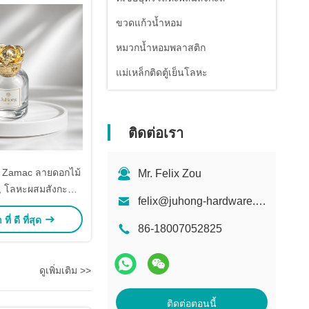
ขวดแก้วน้ำหอม
หมวกน้ำหอมพลาสติก
แม่เหล็กติดตู้เย็นโลหะ
ติดต่อเรา
 Zamac ลายดอกไม้
Mr. Felix Zou
5, โลหะผสมสังกะสี
felix@juhong-hardware.com
ง ฝาตกแต่งขวด
ี่ ดี ที่สุด
86-18007052825
ดูเพิ่มเติม >>
ติดต่อตอนนี้