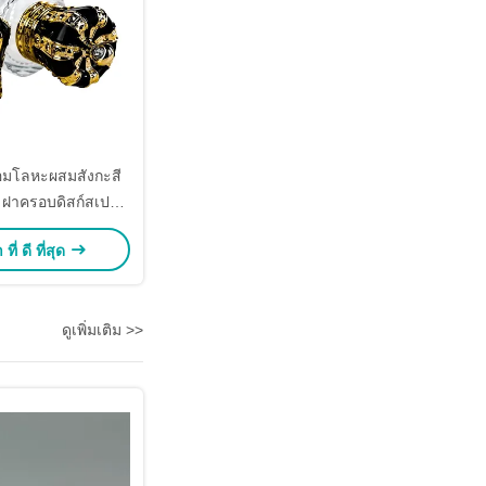
มโลหะผสมสังกะสี
 ฝาครอบดิสก์สเปรย์
รับขวด ฝาแม่เหล็ก
ี่ ดี ที่สุด
้ำหอม ฝาปิดขวด
ดูเพิ่มเติม >>