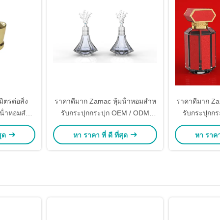
มิตรต่อสิ่ง
ราคาดีมาก Zamac หุ้มน้ําหอมสําห
ราคาดีมาก Zam
น้ําหอมสําห
รับกระปุกกระปุก OEM / ODM
รับกระปุกก
มแก้ว
บริการมี
บ
สุด
หา ราคา ที่ ดี ที่สุด
หา ราคา ท