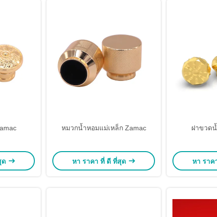
Zamac
หมวกน้ำหอมแม่เหล็ก Zamac
ฝาขวดน
สุด
หา ราคา ที่ ดี ที่สุด
หา ราคา ท