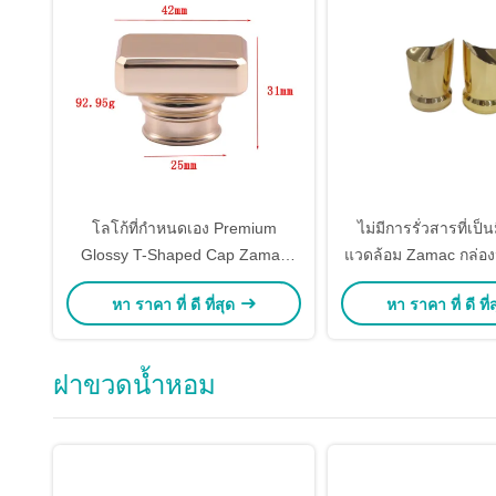
โลโก้ที่กําหนดเอง Premium
ไม่มีการรั่วสารที่เป็น
Glossy T-Shaped Cap Zamac
แวดล้อม Zamac กล่อง
Cap กลิ่นหอมสําหรับ Fea 15
รับกล่องน้ําหอ
หา ราคา ที่ ดี ที่สุด
หา ราคา ที่ ดี ที่
ฝาขวดน้ำหอม