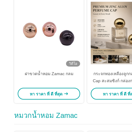
วิดีโอ
ฝาขวดน้ำหอม Zamac กลม
กระจกทองเหลืองลูกก
Cap สะสมซิงก์ กล่อง
เครื่องสําอาง อะசெซอ
หา ราคา ที่ ดี ที่สุด
หา ราคา ที่ ดี ที่
Logo สําหรับน้ําหอม 
แม็กเนติก
หมวกน้ำหอม Zamac