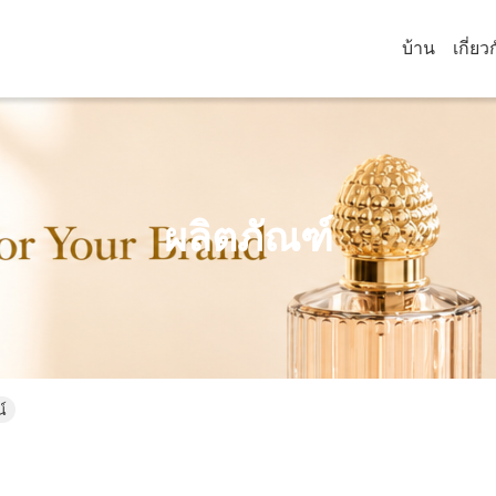
บ้าน
เกี่ยว
ผลิตภัณฑ์
์