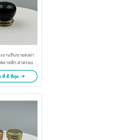
โรงงานจีนขายส่งฝา
พลาสติก ฝาครอบ
าม ฝาครอบน้ำหอม
ี่ ดี ที่สุด
เนียมหรูหรา 15 มม.