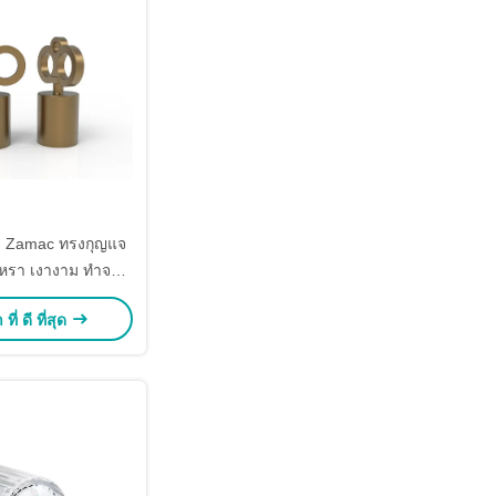
 Zamac ทรงกุญแจ
ูหรา เงางาม ทำจาก
nc Alloy
ี่ ดี ที่สุด