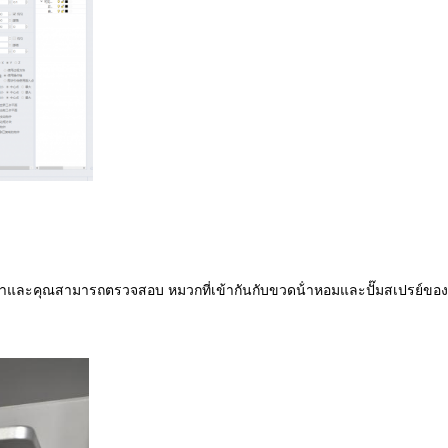
ห้เราและคุณสามารถตรวจสอบ หมวกที่เข้ากันกับขวดน้ําหอมและปั๊มสเปรย์ของ