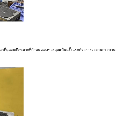
เวลาที่คุณจะถือหมวกที่กําหนดเองของคุณเป็นครั้งแรกตัวอย่างจะผ่านกระบวนก