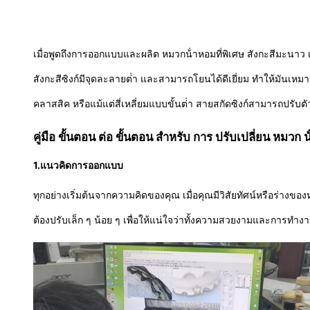
เมื่อพูดถึงการออกแบบและผลิต หมวกน้ําหอมที่พิเศษ สังกะสีมะนาว เ
สังกะสีซิงก์มีจุดละลายต่ํา และสามารถโยนได้ดีเยี่ยม ทําให้มั
คลาสสิค หรือแม้แต่สี่เหลี่ยมแบบขั้นต่ํา สายสกัดซิงก์สามารถปรับตัว
คู่มือ ขั้นตอน ต่อ ขั้นตอน สําหรับ การ ปรับเปลี่ยน หมวก 
1.
แนวคิดการออกแบบ
ทุกอย่างเริ่มต้นจากความคิดของคุณ เมื่อคุณมีวิสัยทัศน์หรือร่า
ต้องปรับเล็ก ๆ น้อย ๆ เพื่อให้แน่ใจว่าทั้งความสวยงามและการทําง