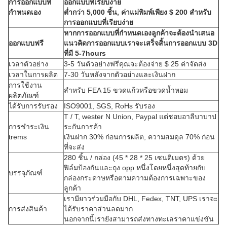
การออกแบบที่
ออกแบบที่เรียบง่าย
กำหนดเอง
ต่ำกว่า 5,000 ชิ้น, ค่าแม่พิมพ์เพียง $ 200 สำหรับ
การออกแบบที่เรียบง่าย
หากการออกแบบที่กำหนดเองลูกค้าจะต้องนำเสนอ
ออกแบบฟรี
แนวคิดการออกแบบเราจะเสร็จสิ้นการออกแบบ 3D
ที่มี 5-7hours
เวลาตัวอย่าง
3-5 วันตัวอย่างฟรีคุณจะต้องจ่าย $ 25 ค่าจัดส่ง
เวลาในการผลิต
7-30 วันหลังจากตัวอย่างและเงินฝาก
การใช้งาน
สำหรับ FEA 15 ขวดแก้วหรือขวดน้ำหอม
ผลิตภัณฑ์
ได้รับการรับรอง
ISO9001, SGS, RoHs รับรอง
T / T, wester N Union, Paypal แต่ชอบอาลีบาบาป
การชำระเงิน
ระกันการค้า
trems
เงินฝาก 30% ก่อนการผลิต, ความสมดุล 70% ก่อน
ที่จะส่ง
280 ชิ้น / กล่อง (45 * 28 * 25 เซนติเมตร) ด้วย
ฟิล์มป้องกันและถุง opp หนึ่งโดยหนึ่งสุดท้ายกับ
บรรจุภัณฑ์
กล่องกระดาษหรือตามความต้องการเฉพาะของ
ลูกค้า
เรามียาวร่วมมือกับ DHL, Fedex, TNT, UPS เราจะ
การส่งสินค้า
ได้รับราคาส่วนลดมาก
นอกจากนี้เรายังสามารถส่งทางทะเลราคาแข่งขัน