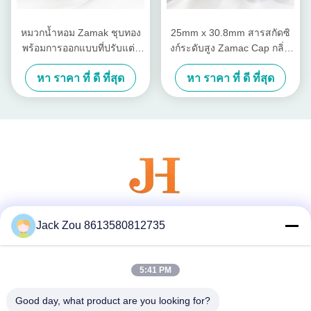
หมวกน้ำหอม Zamak ชุบทอง
25mm x 30.8mm สารสกัดซิ
พร้อมการออกแบบที่ปรับแต่ง
งก์ระดับสูง Zamac Cap กลิ่น
ได้และการขัดเงากระจก
หอมกับกระจกปลายปลายและ
หา ราคา ที่ ดี ที่สุด
หา ราคา ที่ ดี ที่สุด
สีที่สามารถปรับแต่ง
Jack Zou 8613580812735
สื่อสังคม
5:41 PM
ติดต่อเร็ว
Good day, what product are you looking for?