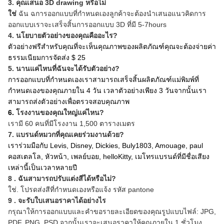
3. คุณเสนอ 3D drawing หรือไม่
ใช่
ฉัน
ฉการออกแบบที่กำหนดเองลูกค้าจะต้องนำเสนอแนวคิดการ
ออกแบบเราจะเสร็จสิ้นการออกแบบ 3D ที่มี 5-7hours
4. นโยบายตัวอย่างของคุณคืออะไร?
ตัวอย่างฟรีสำหรับคุณที่จะเห็นคุณภาพของผลิตภัณฑ์คุณจะต้องจ่ายค่า
ธรรมเนียมการจัดส่ง $ 25
5. นานแค่ไหนที่ฉันจะได้รับตัวอย่าง?
การออกแบบที่กำหนดเองเราสามารถเสร็จสิ้นผลิตภัณฑ์แม่พิมพ์ที่
กำหนดเองของคุณภายใน 4 วัน
เวลาตัวอย่างเพียง 3 วันจากนั้นเรา
สามารถส่งตัวอย่างเพื่อตรวจสอบคุณภาพ
6.
โรงงานของคุณใหญ่แค่ไหน?
เรามี 60 คนที่มีโรงงาน 1,500 ตารางเมตร
7.
แบรนด์หมวกที่คุณเคยร่วมงานด้วย?
เราร่วมมือกับ Levis, Disney, Dickies, Buly1803, Amouage, paul
คอสเตลโล, หัวหน้า, เพลย์บอย, helloKitty, เมโทรแบรนด์ที่มีชื่อเสียง
เหล่านี้เป็นเวลาหลายปี
8
.
ฉันสามารถปรับแต่งสีได้หรือไม่?
ใช่.
โปรดส่งสีที่กำหนดเองหรือแจ้ง
รหัส
pantone
9
.
จะรับใบเสนอราคาได้อย่างไร
กรุณาให้การออกแบบและคำขอรายละเอียดของคุณรูปแบบไฟล์: JPG,
PDF, PNG, PSD
จากนั้นเราจะเสนอราคาให้คุณภายใน 1 ชั่วโมง