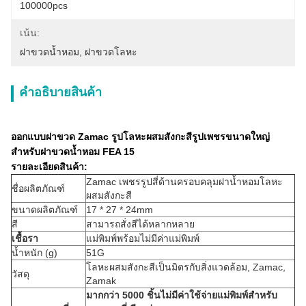
100000pcs
เน้น:
ฝาขวดน้ำหอม
, 
ฝาขวดโลหะ
คําอธิบายสินค้า
ออกแบบฝาขวด Zamac รูปโลหะผสมสังกะสีรูปเพชรขนาดใหญ่
สำหรับฝาขวดน้ำหอม FEA 15
รายละเอียดสินค้า:
Zamac เพชรรูปสี่ด้านครอบคลุมฝาน้ำหอมโลหะ
ชื่อผลิตภัณฑ์
ผสมสังกะสี
ขนาดผลิตภัณฑ์
17 * 27 * 24mm
สี
สามารถสั่งสีได้หลากหลาย
เชื้อรา
แม่พิมพ์พร้อมไม่มีค่าแม่พิมพ์
น้ำหนัก (g)
51G
โลหะผสมสังกะสีเป็นมิตรกับสิ่งแวดล้อม, Zamac,
วัสดุ
Zamak
มากกว่า 5000 ชิ้นไม่มีค่าใช้จ่ายแม่พิมพ์สำหรับ