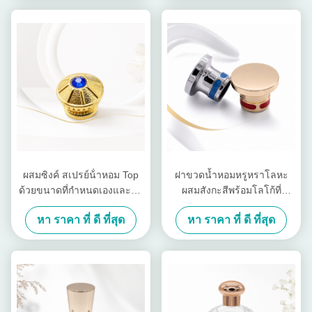
ผสมผสมผสมผสมผสมผสมผสม
ผสมผสมผสมผสม
ผสมซิงค์ สเปรย์น้ําหอม Top
ฝาขวดน้ำหอมหรูหราโลหะ
ด้วยขนาดที่กําหนดเองและตก
ผสมสังกะสีพร้อมโลโก้ที่
แต่งอลังการสําหรับหอมหรู
กำหนดเองและขัดเงากระจก
หา ราคา ที่ ดี ที่สุด
หา ราคา ที่ ดี ที่สุด