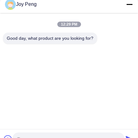
Joy Peng
สื่อสังคม
12:29 PM
ติดต่อเร็ว
Good day, what product are you looking for?
โทรศัพท์
86--18007052825
อีเมล
felix@juhong-hardware.com
ที่อยู่
NO.85, QiLin East Road, ชุมชน DanNing เมืองหูเหมิน, เมือง
ตงกวน, มณฑลกวนตง, จีน
นโยบายความเป็นส่วนตัว
|
แผนผังเว็บไซต์
จีน คุณภาพดี หมวกน้ำหอม Zamak ผู้จัดจําหน่าย.ลิขสิทธิ์ 2017-2026