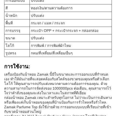
การออกแบบ
ปรับแต่ง
สี
ทอง/เงิน/ตามความต้องการ
น้ําหนัก
ปรับแต่ง
พื้นที่
กระจก / แมท / กระจก
การบรรจุ
กระเป๋า OPP + กระเป๋ากระจก + กล่องกล่อง
ขนาด
ปรับแต่ง
โลโก้
การพิมพ์ / การพิมพ์ผ้าไหม
รูปทรง
กลม/สี่เหลี่ยม/สี่เหลี่ยม/อื่นๆ
การใช้งาน:
เครื่องป้องกันน้ําหอม Zamak นี้มีในขนาดและการออกแบบที่กําหนด
เอง ทําให้มันง่ายที่จะสอดคล้องกับสไตล์ของขวดของคุณหรือตัวเลือก
โลโก้ ให้คุณสามารถปรับแต่งหมวกตามความต้องการของคุณ. ด้วย
ความสามารถในการจัดส่งของ 1000000pcs ต่อเดือน, คุณสามารถไว้
ใจว่าคําสั่งของคุณจะส่งในเวลาและในสภาพที่ดีเยี่ยม
กล่องน้ําหอม Zamak เหมาะสําหรับทุกโอกาส ไม่ว่าจะเป็นการเดินทาง
หรือเพียงแค่เก็บน้ําหอมของคุณที่บ้านป้องกันการรั่วไหลหรือรั่วไหล.
Zamak Parfume Top ยังใช้ง่ายด้วย การออกแบบแบบที่เรียบง่ายที่เข้า
กับขวดน้ําหอมส่วนใหญ่