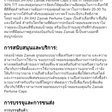
การสั่งจอง JH-XHJ Zamak Perfume Caps ง่ายมาก โดยมีเงินฝาก
30% T/T และสมดุลก่อนการจัดส่งให้คุณมีความยืดหยุ่นในการเลือกวิธี
ที่ดีที่สุดสําหรับความต้องการของคุณด้วยเวลาในการจัดส่ง 20-30 วัน
คุณสามารถได้รับคําสั่งของคุณอย่างรวดเร็วและมีประสิทธิภาพ
โดยรวมแล้ว JH-XHJ Zamak Perfume Caps เป็นตัวเลือกที่น่าเชื่อถือ
และมีสไตล์ สําหรับใครก็ตามที่ต้องการปกป้องน้ําหอมของพวกเขาไม่
ว่าคุณจะเป็นคนที่ชื่นชอบน้ําหอม หรือเป็นเจ้าของธุรกิจที่กําลังมองหา
หมวกที่มีคุณภาพสูงกล่องป้องกันน้ําหอม Zamak นี้เป็นทางออกที่
สมบูรณ์แบบ
การสนับสนุนและบริการ:
กล่องน้ําหอม Zamak ถูกออกแบบมาเพื่อเสริมความสวยงาม และความ
สามารถในการใช้งาน ของบรรจุน้ําหอมของคุณทีมงานการสนับสนุน
ทางเทคนิคสินค้าของเราพร้อมที่จะช่วยเหลือกับคําถามหรือความกังวล
เกี่ยวกับการติดตั้งและการใช้งานของหมวกของเรานอกจากนี้ เรายัง
ให้บริการมากมาย รวมถึงตัวเลือกในการปรับแต่งเพื่อให้ตรงกับสไตล์
และการออกแบบพิเศษของแบรนด์ของคุณ รวมถึงส่วนลดการสั่งซื้อจํา
นวนมากสําหรับปริมาณที่ใหญ่กว่าติดต่อเราวันนี้เพื่อเรียนรู้เพิ่มเติม
เกี่ยวกับวิธีที่เราสามารถช่วยยกย่องบรรจุน้ําหอมของคุณกับ Zamak
Perfume Caps.
การบรรจุและการขนส่ง
การบรรจุสินค้า: