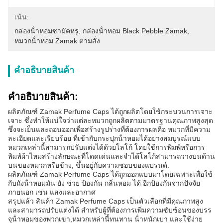
เน้น:
กล่องน้ําหอมซามัคหรู
, 
กล่องน้ําหอม Black Pebble Zamak
, 
หมวกน้ําหอม Zamak ตามสั่ง
คําอธิบายสินค้า
คําอธิบายสินค้า:
ผลิตภัณฑ์ Zamak Perfume Caps ได้ถูกผลิตโดยใช้กระบวนการเจาะ
เจาะ ซึ่งทําให้แน่ใจว่าแต่ละหมวกถูกผลิตตามมาตรฐานคุณภาพสูงสุด
ซึ่งจะเย็นและถอนออกเพื่อสร้างรูปร่างที่ต้องการผลคือ หมวกที่มีความ
ละเอียดและเรียบร้อย ที่เข้ากับกระปุกน้ําหอมได้อย่างสมบูรณ์แบบ
หมวกเหล่านี้สามารถปรับแต่งได้ด้วยโลโก้ โดยใช้การพิมพ์หรือการ
พิมพ์ผ้าไหมสร้างลักษณะที่โดดเด่นและจําได้โลโก้สามารถวางบนด้าน
บนของหมวกหรือข้าง, ขึ้นอยู่กับความชอบของแบรนด์.
ผลิตภัณฑ์ Zamak Perfume Caps ได้ถูกออกแบบมาโดยเฉพาะเพื่อใช้
กับถังน้ําหอมมัน ยัง ช่วย ป้องกัน กลิ่นหอม ได้ อีกป้องกันจากปัจจัย
ภายนอก เช่น แสงและอากาศ
สรุปแล้ว สินค้า Zamak Perfume Caps เป็นตัวเลือกที่มีคุณภาพสูง
และสามารถปรับแต่งได้ สําหรับผู้ที่ต้องการเพิ่มความซับซ้อนของบรร
จุน้ําหอมของพวกเขา,หมวกเหล่านี้ทนทาน น้ําหนักเบา และใช้ง่าย