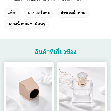
แท็ก:
ฝาขวดโลหะ
ฝาขวดน้ำหอม
กล่องน้ําหอมซามัคหรู
สินค้าที่เกี่ยวข้อง