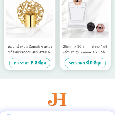
หมวกน้ำหอม Zamak ชุบทอง
25mm x 30.8mm สารสกัดซิ
พร้อมการออกแบบที่ปรับแต่ง
งก์ระดับสูง Zamac Cap กลิ่น
ได้และการขัดเงากระจก
หอมกับกระจกปลายปลายและ
หา ราคา ที่ ดี ที่สุด
หา ราคา ที่ ดี ที่สุด
สีที่สามารถปรับแต่ง