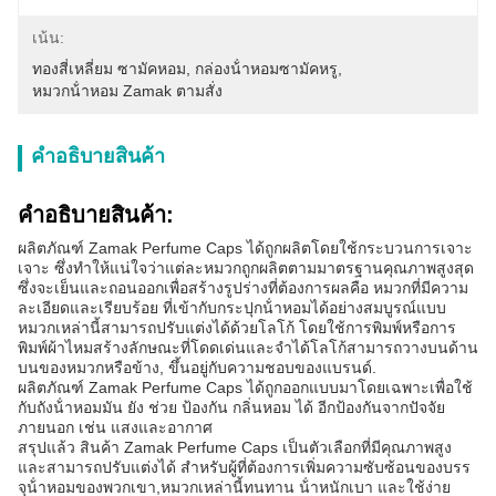
เน้น:
ทองสี่เหลี่ยม ซามัคหอม
, 
กล่องน้ําหอมซามัคหรู
, 
หมวกน้ําหอม Zamak ตามสั่ง
คําอธิบายสินค้า
คําอธิบายสินค้า:
ผลิตภัณฑ์ Zamak Perfume Caps ได้ถูกผลิตโดยใช้กระบวนการเจาะ
เจาะ ซึ่งทําให้แน่ใจว่าแต่ละหมวกถูกผลิตตามมาตรฐานคุณภาพสูงสุด
ซึ่งจะเย็นและถอนออกเพื่อสร้างรูปร่างที่ต้องการผลคือ หมวกที่มีความ
ละเอียดและเรียบร้อย ที่เข้ากับกระปุกน้ําหอมได้อย่างสมบูรณ์แบบ
หมวกเหล่านี้สามารถปรับแต่งได้ด้วยโลโก้ โดยใช้การพิมพ์หรือการ
พิมพ์ผ้าไหมสร้างลักษณะที่โดดเด่นและจําได้โลโก้สามารถวางบนด้าน
บนของหมวกหรือข้าง, ขึ้นอยู่กับความชอบของแบรนด์.
ผลิตภัณฑ์ Zamak Perfume Caps ได้ถูกออกแบบมาโดยเฉพาะเพื่อใช้
กับถังน้ําหอมมัน ยัง ช่วย ป้องกัน กลิ่นหอม ได้ อีกป้องกันจากปัจจัย
ภายนอก เช่น แสงและอากาศ
สรุปแล้ว สินค้า Zamak Perfume Caps เป็นตัวเลือกที่มีคุณภาพสูง
และสามารถปรับแต่งได้ สําหรับผู้ที่ต้องการเพิ่มความซับซ้อนของบรร
จุน้ําหอมของพวกเขา,หมวกเหล่านี้ทนทาน น้ําหนักเบา และใช้ง่าย