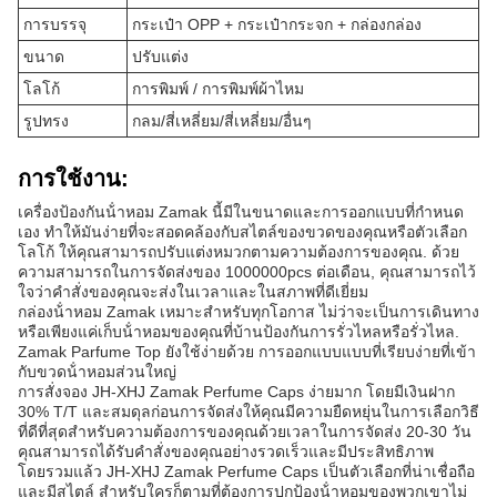
การบรรจุ
กระเป๋า OPP + กระเป๋ากระจก + กล่องกล่อง
ขนาด
ปรับแต่ง
โลโก้
การพิมพ์ / การพิมพ์ผ้าไหม
รูปทรง
กลม/สี่เหลี่ยม/สี่เหลี่ยม/อื่นๆ
การใช้งาน:
เครื่องป้องกันน้ําหอม Zamak นี้มีในขนาดและการออกแบบที่กําหนด
เอง ทําให้มันง่ายที่จะสอดคล้องกับสไตล์ของขวดของคุณหรือตัวเลือก
โลโก้ ให้คุณสามารถปรับแต่งหมวกตามความต้องการของคุณ. ด้วย
ความสามารถในการจัดส่งของ 1000000pcs ต่อเดือน, คุณสามารถไว้
ใจว่าคําสั่งของคุณจะส่งในเวลาและในสภาพที่ดีเยี่ยม
กล่องน้ําหอม Zamak เหมาะสําหรับทุกโอกาส ไม่ว่าจะเป็นการเดินทาง
หรือเพียงแค่เก็บน้ําหอมของคุณที่บ้านป้องกันการรั่วไหลหรือรั่วไหล.
Zamak Parfume Top ยังใช้ง่ายด้วย การออกแบบแบบที่เรียบง่ายที่เข้า
กับขวดน้ําหอมส่วนใหญ่
การสั่งจอง JH-XHJ Zamak Perfume Caps ง่ายมาก โดยมีเงินฝาก
30% T/T และสมดุลก่อนการจัดส่งให้คุณมีความยืดหยุ่นในการเลือกวิธี
ที่ดีที่สุดสําหรับความต้องการของคุณด้วยเวลาในการจัดส่ง 20-30 วัน
คุณสามารถได้รับคําสั่งของคุณอย่างรวดเร็วและมีประสิทธิภาพ
โดยรวมแล้ว JH-XHJ Zamak Perfume Caps เป็นตัวเลือกที่น่าเชื่อถือ
และมีสไตล์ สําหรับใครก็ตามที่ต้องการปกป้องน้ําหอมของพวกเขาไม่